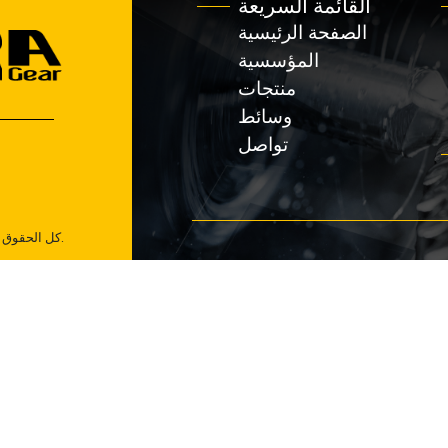
يعة
سية
سية
جات