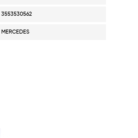
MERCEDES WASHER
CRG4.6.6
كود CORA
3553530562
كود OEM
MERCEDES
علامة تجارية مناسبة