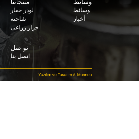
منتجاتنا
القائمة السر
لودر حفار
الصفحة الرئي
شاحنة
المؤس
جرار زراعى
منت