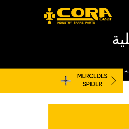
عي
CORA
MERCED
SPIDER