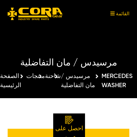
القائمة
القائمة
القائمة
القائمة
ابحث بين منتجاتنا
شارك على وسائل التواصل
مي
منتجات
CORA
الاجتماعي
GEAR
مرسيدس / مان التفاضلية
مرسيدس /
شاحنة
منتجات
الصفحة
MERCEDES
مان التفاضلية
الرئيسية
WASHER
احصل على