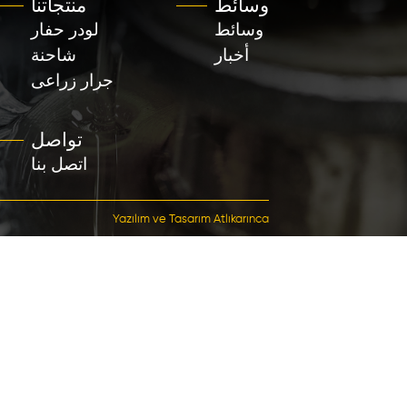
منتجاتنا
القائمة السر
لودر حفار
الصفحة الرئي
شاحنة
المؤس
جرار زراعى
منت