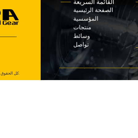
يعة
سية
سية
جات