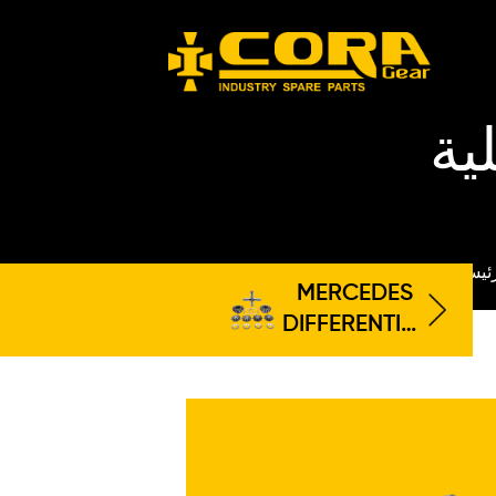
عي
CORA
MERCED
DIFFERENT
REPAIR K