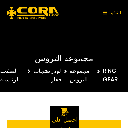
القائمة
القائمة
القائمة
القائمة
ابحث بين منتجاتنا
شارك على وسائل التواصل
CORA
منتجات
مي
الاجتماعي
GEAR
مجموعة التروس
مجموعة
لودر
منتجات
الصفحة
RING
التروس
حفار
الرئيسية
GEAR
احصل على