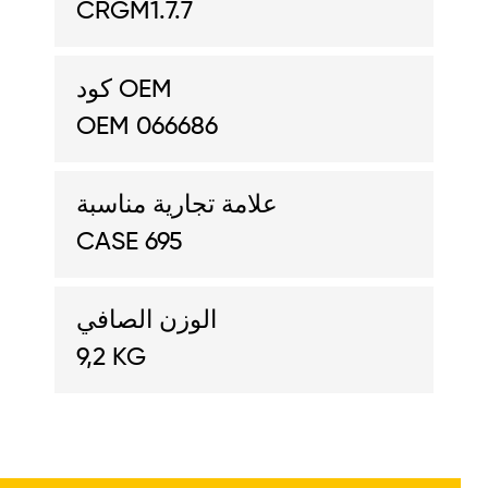
CRGM1.7.7
كود OEM
OEM 066686
علامة تجارية مناسبة
CASE 695
الوزن الصافي
9,2 KG