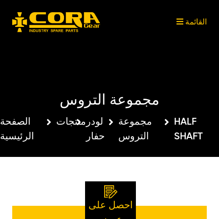
القائمة
القائمة
القائمة
القائمة
ابحث بين منتجاتنا
شارك على وسائل التواصل
CORA
منتجات
مي
الاجتماعي
GEAR
مجموعة التروس
مجموعة
لودر
منتجات
الصفحة
HALF
التروس
حفار
الرئيسية
SHAFT
احصل على